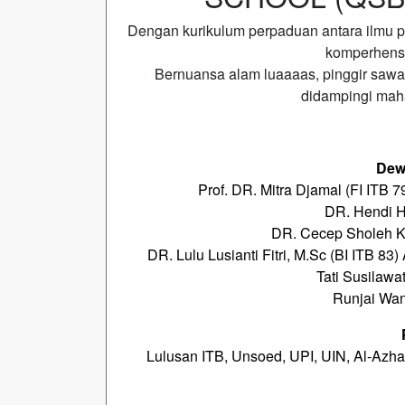
Dengan kurikulum perpaduan antara ilmu 
komperhens
Bernuansa alam luaaaas, pinggir sawa
didampingi maha
Dew
Prof. DR. Mitra Djamal (FI ITB 
DR. Hendi H
DR. Cecep Sholeh Ku
DR. Lulu Lusianti Fitri, M.Sc (BI ITB 83)
Tati Susilawat
Runjai Wang
Lulusan ITB, Unsoed, UPI, UIN, Al-Azhar