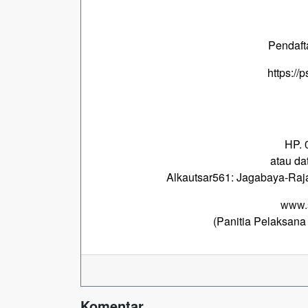
Pendaft
https://
HP. 
atau da
Alkautsar561: Jagabaya-Raj
www.
(Panitia Pelaksa
Komentar