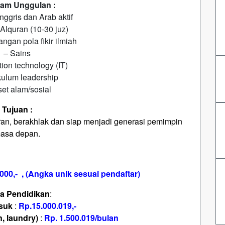
am Unggulan :
nggris dan Arab aktif
 Alquran (10-30 juz)
gan pola fikir ilmiah
– Sains
tion technology (IT)
kulum leadership
set alam/sosial
Tujuan :
ran, berakhlak dan siap menjadi generasi pemimpin
asa depan.
000,- , (Angka unik sesuai pendaftar)
a Pendidikan
:
suk
:
Rp.15.000.019,-
, laundry)
:
Rp. 1.500.019/bulan