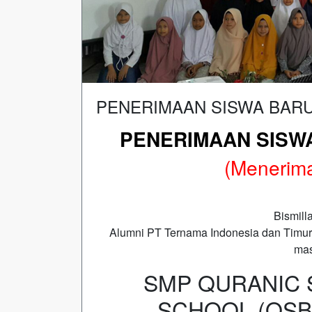
PENERIMAAN SISWA BARU
PENERIMAAN SISW
(Menerima
Bismill
Alumni PT Ternama Indonesia dan Timu
mas
SMP QURANIC 
SCHOOL (QSB