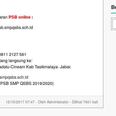
B
aran
PSB online
:
psb.smpqsbs.sch.id
0811 2127 561
tang langsung ke:
adatu-Cineam Kab Tasikmalaya- Jabar.
smpqsbs.sch.id
na PSB SMP QSBS 2019/2020)
15/10/2017 07:47 - Oleh Administrator - Dilihat 7601 kali