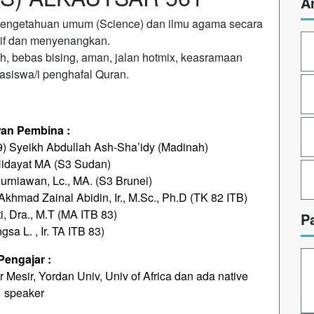
A
pengetahuan umum (Science) dan ilmu agama secara
if dan menyenangkan.
h, bebas bising, aman, jalan hotmix, keasramaan
siswa/i penghafal Quran.
an Pembina :
79) Syeikh Abdullah Ash-Sha’idy (Madinah)
idayat MA (S3 Sudan)
rniawan, Lc., MA. (S3 Brunei)
 Akhmad Zainal Abidin, Ir., M.Sc., Ph.D (TK 82 ITB)
i, Dra., M.T (MA ITB 83)
P
sa L. , Ir. TA ITB 83)
Pengajar :
 Mesir, Yordan Univ, Univ of Africa dan ada native
speaker