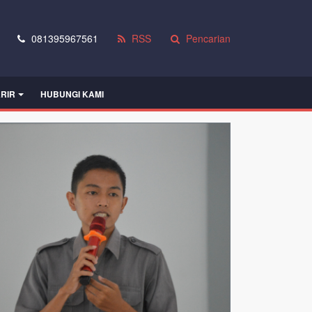
081395967561
RSS
Pencarian
RIR
HUBUNGI KAMI