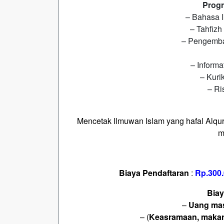
Progr
– Bahasa I
– Tahfizh
– Pengemban
– Informa
– Kuri
– Ri
Mencetak Ilmuwan Islam yang hafal Alqu
m
Biaya Pendaftaran
:
Rp.300.
Biay
–
Uang ma
– (
Keasramaan, makan