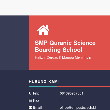
SMP Quranic Science
Boarding School
Hafizh, Cerdas & Mampu Memimpin
HUBUNGI KAMI
Telp
081395967561
Fax
-
Email
office@smpqsbs.sch.id