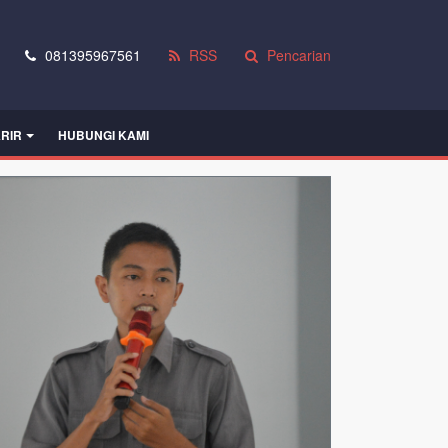
081395967561
RSS
Pencarian
RIR
HUBUNGI KAMI