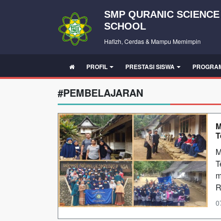
SMP QURANIC SCIENCE
SCHOOL
Hafizh, Cerdas & Mampu Memimpin
PROFIL
PRESTASI SISWA
PROGRA
#PEMBELAJARAN
M
T
M
T
m
R
0