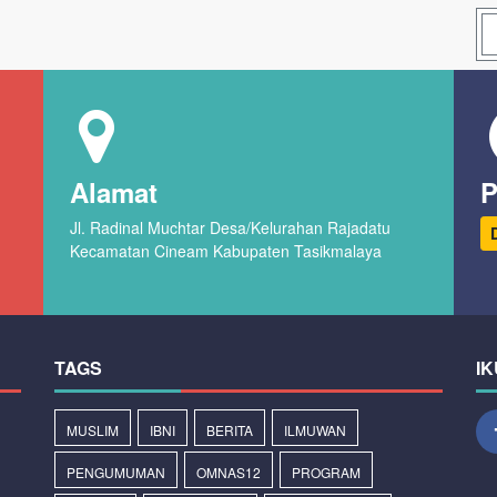
Alamat
P
Jl. Radinal Muchtar Desa/Kelurahan Rajadatu
Kecamatan Cineam Kabupaten Tasikmalaya
TAGS
IK
MUSLIM
IBNI
BERITA
ILMUWAN
PENGUMUMAN
OMNAS12
PROGRAM