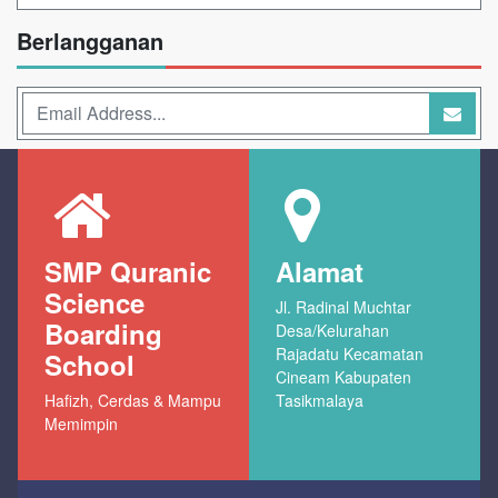
Berlangganan
SMP Quranic
Alamat
Science
Jl. Radinal Muchtar
Boarding
Desa/Kelurahan
Rajadatu Kecamatan
School
Cineam Kabupaten
Hafizh, Cerdas & Mampu
Tasikmalaya
Memimpin