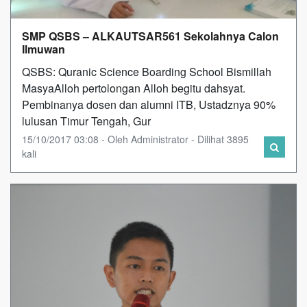
SMP QSBS – ALKAUTSAR561 Sekolahnya Calon
Ilmuwan
QSBS: Quranic Science Boarding School Bismillah
MasyaAlloh pertolongan Alloh begitu dahsyat.
Pembinanya dosen dan alumni ITB, Ustadznya 90%
lulusan Timur Tengah, Gur
15/10/2017 03:08 - Oleh Administrator - Dilihat 3895
kali