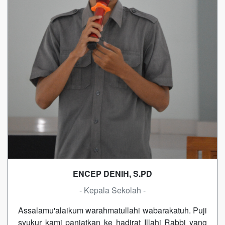
ENCEP DENIH, S.PD
- Kepala Sekolah -
Assalamu'alaikum warahmatullahi wabarakatuh. Puji
syukur kami panjatkan ke hadirat Illahi Rabbi yang