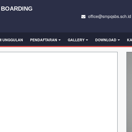
 BOARDING
office@smpqsbs.sch.id
M UNGGULAN
PENDAFTARAN
GALLERY
DOWNLOAD
KA