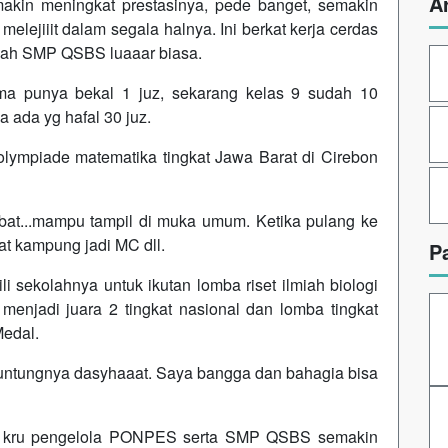
A
akin meningkat prestasinya, pede banget, semakin
melejiiit dalam segala halnya. Ini berkat kerja cerdas
lah SMP QSBS luaaar biasa.
 punya bekal 1 juz, sekarang kelas 9 sudah 10
a ada yg hafal 30 juz.
olympiade matematika tingkat Jawa Barat di Cirebon
bat...mampu tampil di muka umum. Ketika pulang ke
t kampung jadi MC dll.
P
li sekolahnya untuk ikutan lomba riset ilmiah biologi
menjadi juara 2 tingkat nasional dan lomba tingkat
Medal.
untungnya dasyhaaat. Saya bangga dan bahagia bisa
ta kru pengelola PONPES serta SMP QSBS semakin