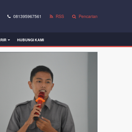
081395967561
RSS
Pencarian
RIR
HUBUNGI KAMI