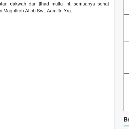
jalan dakwah dan jihad mulia ini, semuanya sehat
n Maghfiroh Alloh Swt. Aamiiin Yra.
B