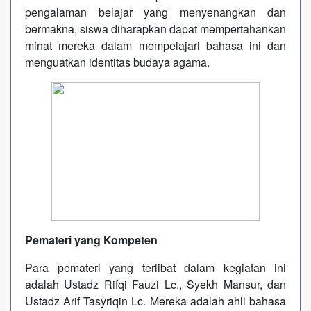
pengalaman belajar yang menyenangkan dan
bermakna, siswa diharapkan dapat mempertahankan
minat mereka dalam mempelajari bahasa ini dan
menguatkan identitas budaya agama.
Pemateri yang Kompeten
Para pemateri yang terlibat dalam kegiatan ini
adalah Ustadz Rifqi Fauzi Lc., Syekh Mansur, dan
Ustadz Arif Tasyriqin Lc. Mereka adalah ahli bahasa