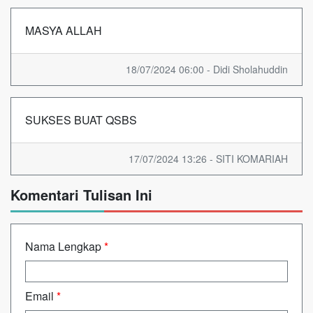
MASYA ALLAH
18/07/2024 06:00 - Didi Sholahuddin
SUKSES BUAT QSBS
17/07/2024 13:26 - SITI KOMARIAH
Komentari Tulisan Ini
Nama Lengkap
*
Email
*