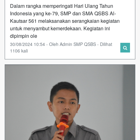
Dalam rangka memperingati Hari Ulang Tahun
Indonesia yang ke-79, SMP dan SMA QSBS Al-
Kautsar 561 melaksanakan serangkaian kegiatan
untuk menyambut kemerdekaan. Kegiatan ini
dipimpin ole
30/08/2024 10:54 - Oleh Admin SMP QSBS - Dilihat
1106 kali