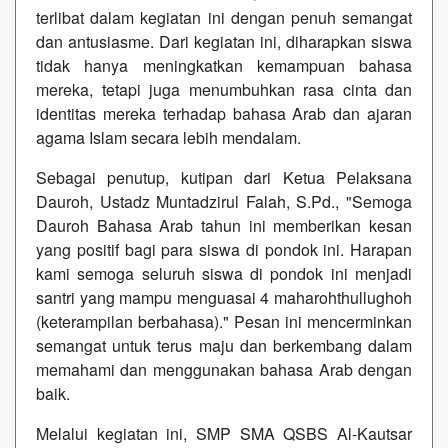
terlibat dalam kegiatan ini dengan penuh semangat
dan antusiasme. Dari kegiatan ini, diharapkan siswa
tidak hanya meningkatkan kemampuan bahasa
mereka, tetapi juga menumbuhkan rasa cinta dan
identitas mereka terhadap bahasa Arab dan ajaran
agama Islam secara lebih mendalam.
Sebagai penutup, kutipan dari Ketua Pelaksana
Dauroh, Ustadz Muntadzirul Falah, S.Pd., "Semoga
Dauroh Bahasa Arab tahun ini memberikan kesan
yang positif bagi para siswa di pondok ini. Harapan
kami semoga seluruh siswa di pondok ini menjadi
santri yang mampu menguasai 4 maharohthullughoh
(keterampilan berbahasa)." Pesan ini mencerminkan
semangat untuk terus maju dan berkembang dalam
memahami dan menggunakan bahasa Arab dengan
baik.
Melalui kegiatan ini, SMP SMA QSBS Al-Kautsar