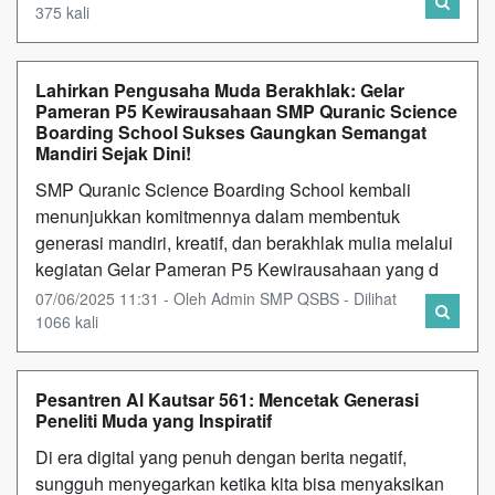
375 kali
Lahirkan Pengusaha Muda Berakhlak: Gelar
Pameran P5 Kewirausahaan SMP Quranic Science
Boarding School Sukses Gaungkan Semangat
Mandiri Sejak Dini!
SMP Quranic Science Boarding School kembali
menunjukkan komitmennya dalam membentuk
generasi mandiri, kreatif, dan berakhlak mulia melalui
kegiatan Gelar Pameran P5 Kewirausahaan yang d
07/06/2025 11:31 - Oleh Admin SMP QSBS - Dilihat
1066 kali
Pesantren Al Kautsar 561: Mencetak Generasi
Peneliti Muda yang Inspiratif
Di era digital yang penuh dengan berita negatif,
sungguh menyegarkan ketika kita bisa menyaksikan