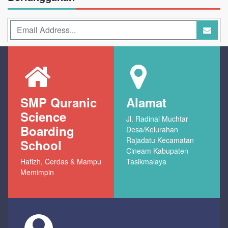
SMP Quranic
Alamat
Science
Jl. Radinal Muchtar
Boarding
Desa/Kelurahan
Rajadatu Kecamatan
School
Cineam Kabupaten
Hafizh, Cerdas & Mampu
Tasikmalaya
Memimpin