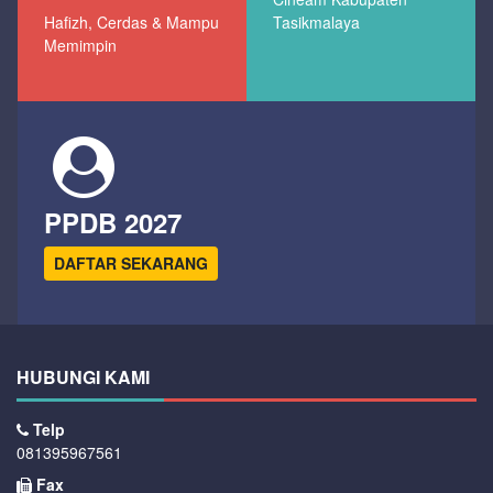
Hafizh, Cerdas & Mampu
Tasikmalaya
Memimpin
PPDB 2027
DAFTAR SEKARANG
HUBUNGI KAMI
Telp
081395967561
Fax