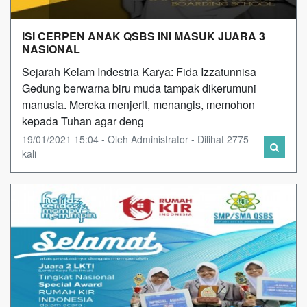
ISI CERPEN ANAK QSBS INI MASUK JUARA 3
NASIONAL
Sejarah Kelam Indestria Karya: Fida Izzatunnisa
Gedung berwarna biru muda tampak dikerumuni
manusia. Mereka menjerit, menangis, memohon
kepada Tuhan agar deng
19/01/2021 15:04 - Oleh Administrator - Dilihat 2775
kali