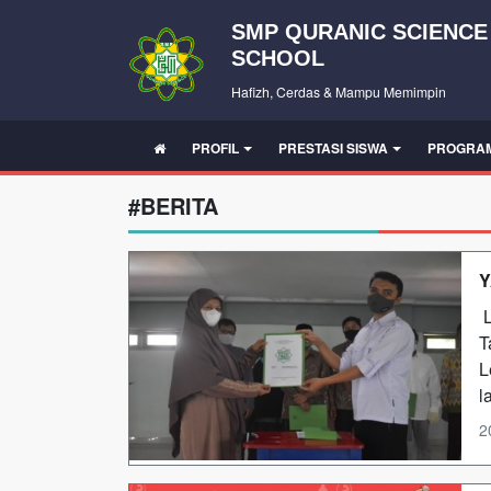
SMP QURANIC SCIENCE
SCHOOL
Hafizh, Cerdas & Mampu Memimpin
PROFIL
PRESTASI SISWA
PROGRA
#BERITA
Y
L
T
L
l
2