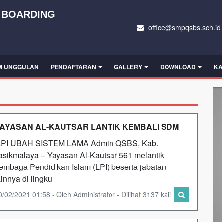
 BOARDING
office@smpqsbs.sch.id
M UNGGULAN
PENDAFTARAN
GALLERY
DOWNLOAD
KA
AYASAN AL-KAUTSAR LANTIK KEMBALI SDM
PI UBAH SISTEM LAMA Admin QSBS, Kab.
asikmalaya – Yayasan Al-Kautsar 561 melantik
embaga Pendidikan Islam (LPI) beserta jabatan
ainnya di lingku
0/02/2021 01:58 - Oleh Administrator - Dilihat 3137 kali