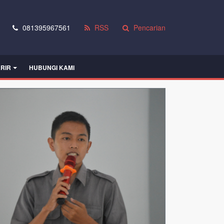
081395967561
RSS
Pencarian
RIR
HUBUNGI KAMI