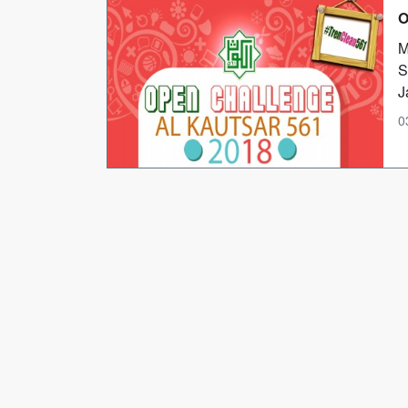
O
M
S
J
0