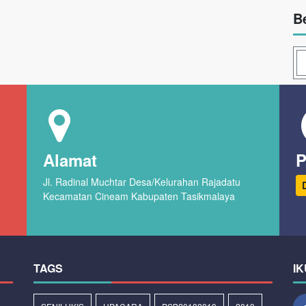
B
Alamat
P
Jl. Radinal Muchtar Desa/Kelurahan Rajadatu
Kecamatan Cineam Kabupaten Tasikmalaya
TAGS
IK